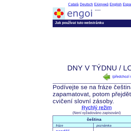
Català
Deutsch
Ελληνικά
English
Espa
----
Jak používat tuto webstránku
DNY V TÝDNU / L
(předchozí
Podívejte se na fráze češtin
zapamatovat, potom přejdět
cvičení slovní zásoby.
Rychlý režim
(Není vyžadováno zapisování)
čeština
fráze
poznámka