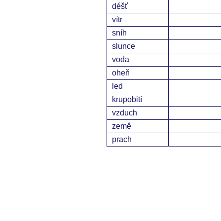
déšť
vítr
sníh
slunce
voda
oheň
led
krupobití
vzduch
země
prach