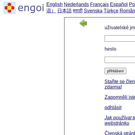
English
Nederlands
Français
Español
Po
语）
日本語
मराठी
Svenska
Türkçe
Român
uživatelské j
heslo
přihlášení
Staňte se čle
zdarma!
Zapomněli jst
odhlásit
Jak používat t
webstránku
Členská strán