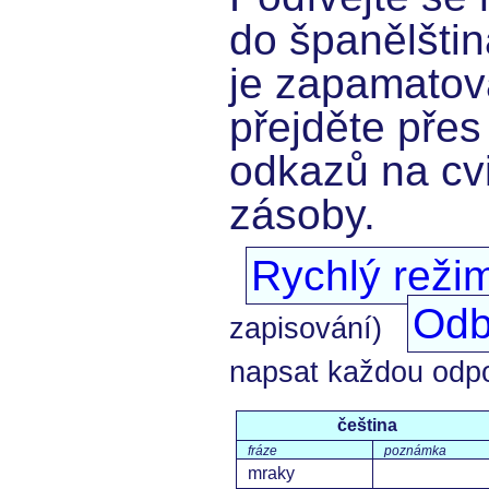
do španělštin
je zapamatov
přejděte přes
odkazů na cvi
zásoby.
Rychlý reži
Odb
zapisování)
napsat každou odp
čeština
fráze
poznámka
mraky