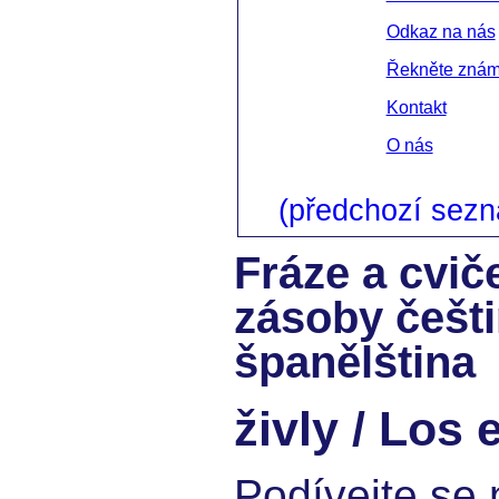
Odkaz na nás
Řekněte zná
Kontakt
O nás
(předchozí sez
Fráze a cvič
zásoby češt
španělština
živly / Los
Podívejte se 