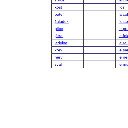
srdce
le co
kost
l'os
páteř
la co
žaludek
l'es
plíce
le p
játra
le foi
ledvina
le re
krev
le sa
nerv
le ne
sval
le m