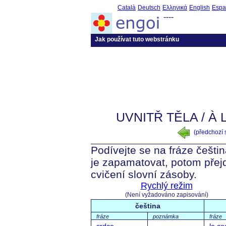
Català
Deutsch
Ελληνικά
English
Espa
----
Jak používat tuto webstránku
UVNITŘ TĚLA / À
(předchozí
Podívejte se na fráze češtin
je zapamatovat, potom přej
cvičení slovní zásoby.
Rychlý režim
(Není vyžadováno zapisování)
čeština
fráze
poznámka
fráze