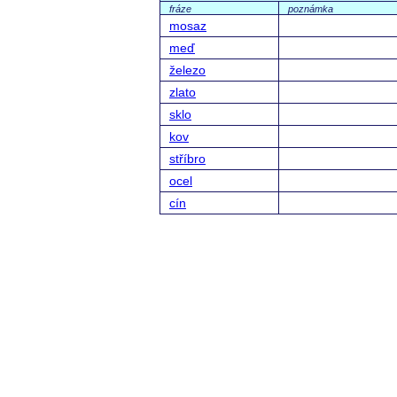
fráze
poznámka
mosaz
meď
železo
zlato
sklo
kov
stříbro
ocel
cín