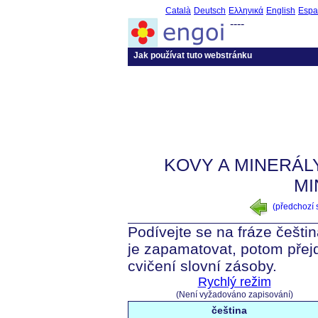
Català
Deutsch
Ελληνικά
English
Espa
----
Jak používat tuto webstránku
KOVY A MINERÁLY
MI
(předchozí
Podívejte se na fráze češtin
je zapamatovat, potom přej
cvičení slovní zásoby.
Rychlý režim
(Není vyžadováno zapisování)
čeština