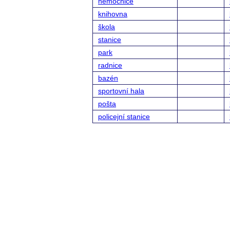
nemocnice
knihovna
škola
stanice
park
radnice
bazén
sportovní hala
pošta
policejní stanice