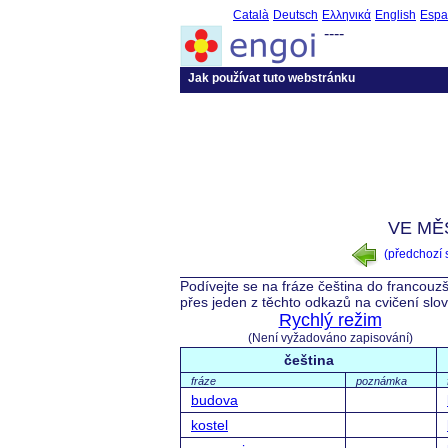
Català
Deutsch
Ελληνικά
English
Espa
----
Jak používat tuto webstránku
VE MĚS
(předchozí
Podívejte se na fráze čeština do francouzš
přes jeden z těchto odkazů na cvičení slo
Rychlý režim
(Není vyžadováno zapisování)
čeština
fráze
poznámka
budova
kostel