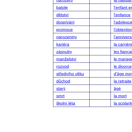
narození
la naissa
batole
l'enfant 
dětství
l'enfance
dospívání
l'adolesc
promoce
l'obtenti
narozeniny
l'annivers
kariéra
la carrièr
zásnuby
les fiançai
manželství
le mariag
rozvod
le divorce
středního věku
d'âge mo
důchod
la retraite
starý
âgé
smrt
la mort
školní léta
la scolari