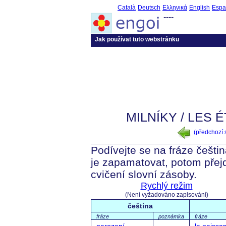
Català
Deutsch
Ελληνικά
English
Espa
----
Jak používat tuto webstránku
MILNÍKY / LES
(předchozí
Podívejte se na fráze češtin
je zapamatovat, potom přej
cvičení slovní zásoby.
Rychlý režim
(Není vyžadováno zapisování)
čeština
fráze
poznámka
fráze