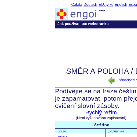
Català
Deutsch
Ελληνικά
English
Espa
----
Jak používat tuto webstránku
SMĚR A POLOHA / 
(předchozí
Podívejte se na fráze češtin
je zapamatovat, potom přej
cvičení slovní zásoby.
Rychlý režim
(Není vyžadováno zapisování)
čeština
fráze
poznámka