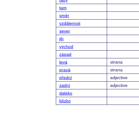
tady
tam
směr
vzdálenost
sever
jih
východ
západ
levá
strana
pravá
strana
přední
adjective
zadní
adjective
daleko
blízko