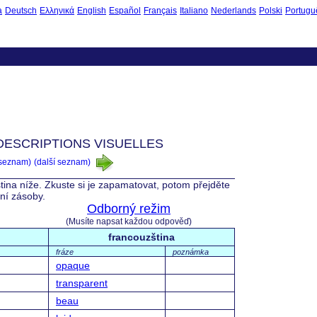
à
Deutsch
Ελληνικά
English
Español
Français
Italiano
Nederlands
Polski
Portugu
 DESCRIPTIONS VISUELLES
 seznam)
(další seznam)
tina níže. Zkuste si je zapamatovat, potom přejděte
vní zásoby.
Odborný režim
(Musíte napsat každou odpověď)
francouzština
fráze
poznámka
opaque
transparent
beau