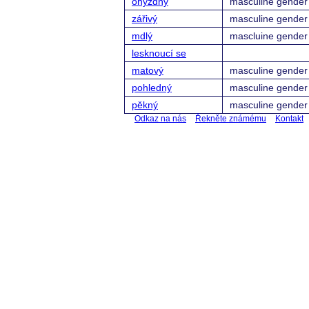
ohyzdný
masculine gender
zářivý
masculine gender
mdlý
mascluine gender
lesknoucí se
matový
masculine gender
pohledný
masculine gender
pěkný
masculine gender
Odkaz na nás
Řekněte známému
Kontakt