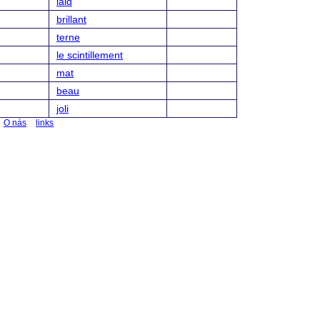
laid
brillant
terne
le scintillement
mat
beau
joli
O nás
links