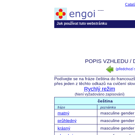
Catal
----
Jak používat tuto webstránku
POPIS VZHLEDU /
(předchozí
Podívejte se na fráze čeština do francouzš
přes jeden z těchto odkazů na cvičení slo
Rychlý režim
(Není vyžadováno zapisování)
čeština
fráze
poznámka
matný
masculine gender
průhledný
masculine gender
krásný
masculine gender