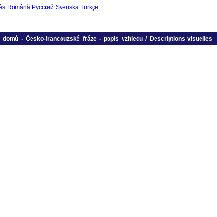
ês
Română
Русский
Svenska
Türkçe
domů
-
Česko-francouzské fráze
-
popis vzhledu / Descriptions visuelles