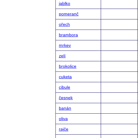
jablko
pomeranč
ořech
brambora
mrkev
zelí
brokolice
cuketa
cibule
česnek
banán
oliva
rajče