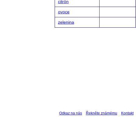
citrón
ovoce
zelenina
Odkaz na nás
Řekněte známému
Kontakt