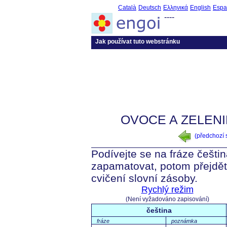
Català
Deutsch
Ελληνικά
English
Espa
----
Jak používat tuto webstránku
OVOCE A ZELENI
(předchozí
Podívejte se na fráze čeština
zapamatovat, potom přejdět
cvičení slovní zásoby.
Rychlý režim
(Není vyžadováno zapisování)
čeština
fráze
poznámka