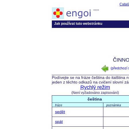
Catal
----
Jak používat tuto webstránku
ČINNOS
(předchozí
Podívejte se na fráze čeština do italština
jeden z těchto odkazů na cvičení slovní z
Rychlý režim
(Není vyžadováno zapisování)
čeština
fráze
poznámka
sedět
spát