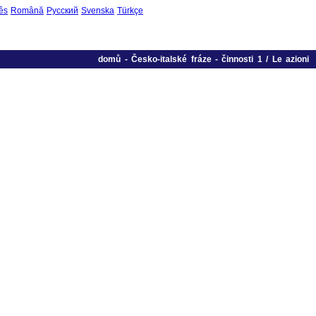
ês
Română
Русский
Svenska
Türkçe
domů
-
Česko-italské fráze
-
činnosti 1 / Le azioni