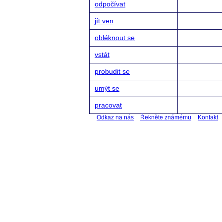
odpočívat
jít ven
obléknout se
vstát
probudit se
umýt se
pracovat
Odkaz na nás
Řekněte známému
Kontakt