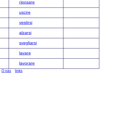
riposare
uscire
vestirsi
alzarsi
svegliarsi
lavare
lavorare
O nás
links