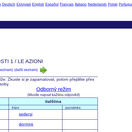
à
Deutsch
Ελληνικά
English
Español
Français
Italiano
Nederlands
Polski
Portugu
TI 1 / LE AZIONI
 seznam)
(další seznam)
 níže. Zkuste si je zapamatovat, potom přejděte přes
ásoby.
Odborný režim
(Musíte napsat každou odpověď)
italština
fráze
poznámka
sedersi
dormire