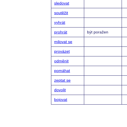
sledovat
soutěžit
vyhrát
prohrát
být poražen
milovat se
provázet
odměnit
pomáhat
zeptat se
dovolit
bojovat