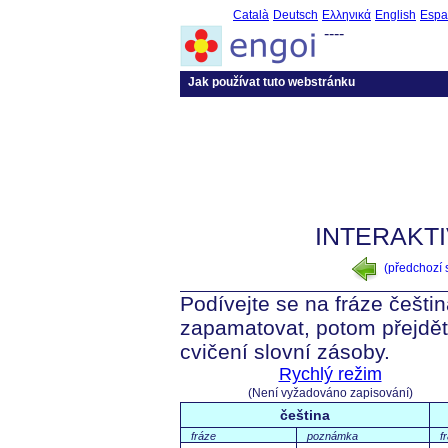
Català
Deutsch
Ελληνικά
English
Espa
----
Jak používat tuto webstránku
INTERAKTI
(předchozí
Podívejte se na fráze čeština
zapamatovat, potom přejdět
cvičení slovní zásoby.
Rychlý režim
(Není vyžadováno zapisování)
čeština
fráze
poznámka
f