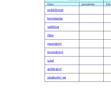
fráze
poznámka
fráz
priblížnost
konstanta
veličina
člen
neznámý
proměnný
uzel
arbitrární
opakující se