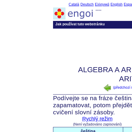
Català
Deutsch
Ελληνικά
English
Espa
----
Jak používat tuto webstránku
ALGEBRA A AR
AR
(předchozí
Podívejte se na fráze čeština
zapamatovat, potom přejdět
cvičení slovní zásoby.
Rychlý režim
(Není vyžadováno zapisování)
čeština