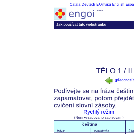
Català
Deutsch
Ελληνικά
English
Espa
----
Jak používat tuto webstránku
TĚLO 1 / 
(předchozí
Podívejte se na fráze čeština
zapamatovat, potom přejdět
cvičení slovní zásoby.
Rychlý režim
(Není vyžadováno zapisování)
čeština
fráze
poznámka
frá