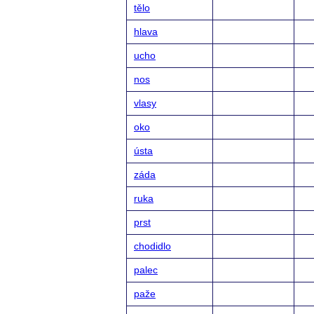
tělo
hlava
ucho
nos
vlasy
oko
ústa
záda
ruka
prst
chodidlo
palec
paže