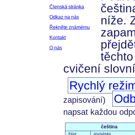
češtin
Členská stránka
níže. 
Odkaz na nás
Řekněte známému
zapam
Kontakt
přejdě
O nás
těchto
cvičení slovn
Rychlý reži
Odb
zapisování)
napsat každou odp
čeština
fráze
poznámka