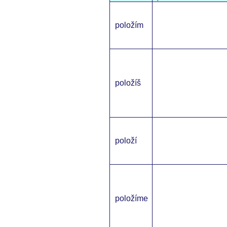
položím
položíš
položí
položíme