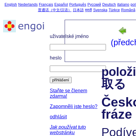
English
Nederlands
Français
Español
Português
Русский
Deutsch
italiano
pol
普通话（中文/汉语）
日本語
मराठी
Svenska
Türkçe
Română
uživatelské jméno
(předc
heslo
polož
取る
přihlášení
Staňte se členem
zdarma!
Česk
Zapomněli jste heslo?
fráze
odhlásit
Jak používat tuto
Podíve
webstránku