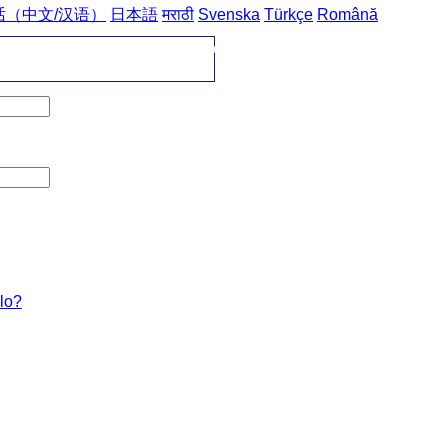
话（中文/汉语）
日本語
मराठी
Svenska
Türkçe
Română
domů
->
Česko-japonské fráze
->
nápoje / 飲み物
lo?