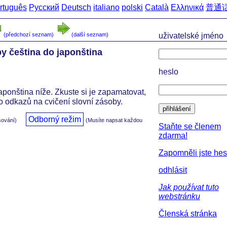
rtuguês
Русский
Deutsch
italiano
polski
Català
Ελληνικά
普通
(předchozí seznam)
(další seznam)
uživatelské jméno
by čeština do japonština
heslo
japonština níže. Zkuste si je zapamatovat,
o odkazů na cvičení slovní zásoby.
přihlášení
Odborný režim
sování)
(Musíte napsat každou
Staňte se členem
zdarma!
Zapomněli jste hes
odhlásit
Jak používat tuto
webstránku
Členská stránka