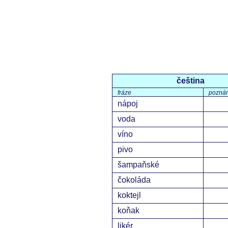
čeština
fráze
pozná
nápoj
voda
víno
pivo
šampaňské
čokoláda
koktejl
koňak
likér