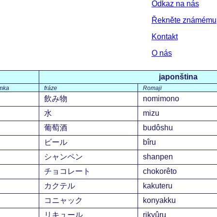
Odkaz na nás
Řekněte známému
Kontakt
O nás
japonština
mka
fráze
Romaji
飲み物
nomimono
水
mizu
葡萄酒
budôshu
ビール
bîru
シャンペン
shanpen
チョコレート
chokorêto
カクテル
kakuteru
コニャック
konyakku
リキュール
rikyûru