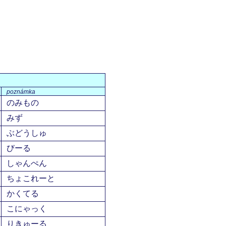
poznámka
のみもの
みず
ぶどうしゅ
びーる
しゃんぺん
ちょこれーと
かくてる
こにゃっく
りきゅーる