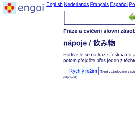
English
Nederlands
Français
Español
Po
Fráze a cvičení slovní záso
nápoje / 飲み物
Podívejte se na fráze čeština do 
potom přejděte přes jeden z těcht
Rychlý režim
(Není vyžadováno zapi
odpověď)