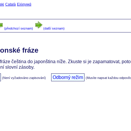
ski
Català
Ελληνικά
(předchozí seznam)
(další seznam)
onské fráze
fráze čeština do japonština níže. Zkuste si je zapamatovat, pot
ní slovní zásoby.
Odborný režim
(Není vyžadováno zapisování)
(Musíte napsat každou odpově