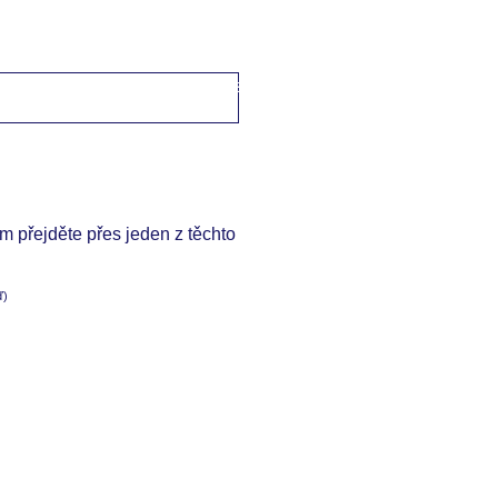
domů
->
Česko-japonské fráze
->
ložnice / 寝室
om přejděte přes jeden z těchto
ď)