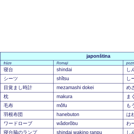
japonština
fráze
Romaji
poz
寝台
shindai
し
シーツ
shîtsu
し
目覚まし時計
mezamashi dokei
め
枕
makura
ま
毛布
môfu
も
羽根布団
hanebuton
は
ワードローブ
wâdorôbu
わ
寝台脇のランプ
shindai wakino ranpu
し