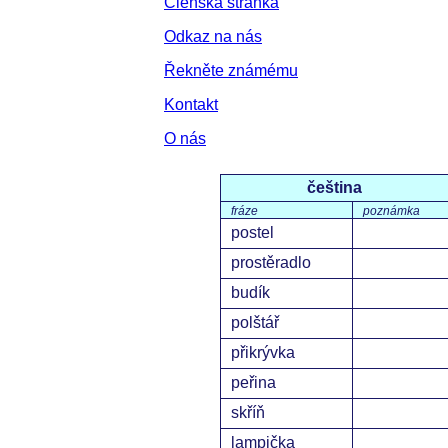
Členská stránka
Odkaz na nás
Řekněte známému
Kontakt
O nás
čeština
fráze
poznámka
postel
prostěradlo
budík
polštář
přikrývka
peřina
skříň
lampička