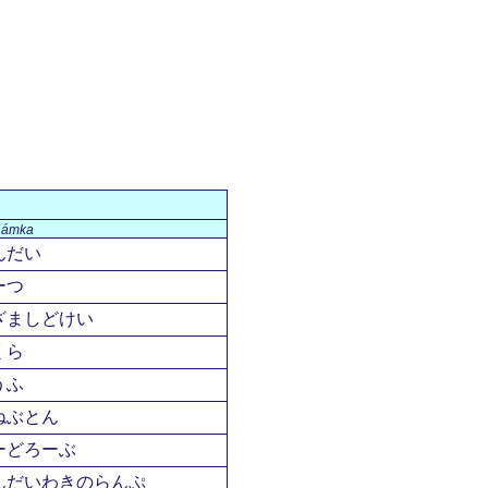
námka
んだい
ーつ
ざましどけい
くら
うふ
ねぶとん
ーどろーぶ
んだいわきのらんぷ