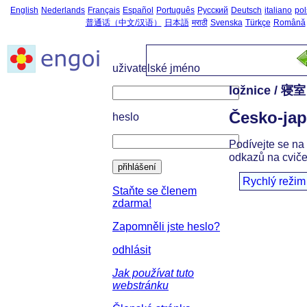
English
Nederlands
Français
Español
Português
Русский
Deutsch
italiano
pol
普通话（中文/汉语）
日本語
मराठी
Svenska
Türkçe
Română
uživatelské jméno
ložnice / 寝室
Česko-jap
heslo
Podívejte se na 
odkazů na cviče
přihlášení
Rychlý režim
Staňte se členem
zdarma!
Zapomněli jste heslo?
odhlásit
Jak používat tuto
webstránku