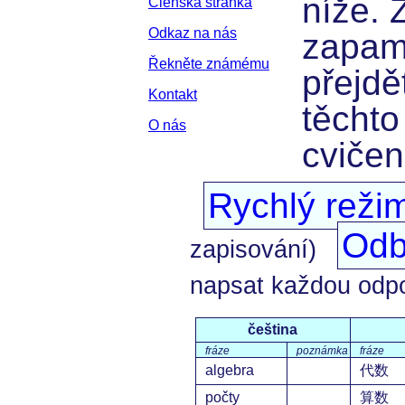
níže. 
Členská stránka
Odkaz na nás
zapam
Řekněte známému
přejdě
Kontakt
těchto
O nás
cvičen
Rychlý reži
Odb
zapisování)
napsat každou odp
čeština
fráze
poznámka
fráze
algebra
代数
počty
算数