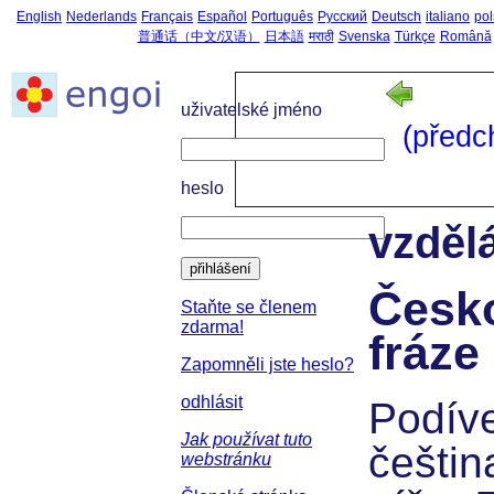
English
Nederlands
Français
Español
Português
Русский
Deutsch
italiano
pol
普通话（中文/汉语）
日本語
मराठी
Svenska
Türkçe
Română
uživatelské jméno
(předc
heslo
vzděl
přihlášení
Česk
Staňte se členem
zdarma!
fráze
Zapomněli jste heslo?
odhlásit
Podíve
Jak používat tuto
češtin
webstránku