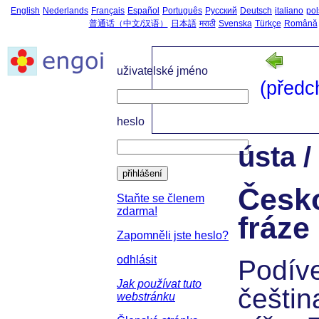
English
Nederlands
Français
Español
Português
Русский
Deutsch
italiano
pol
普通话（中文/汉语）
日本語
मराठी
Svenska
Türkçe
Română
uživatelské jméno
(předc
heslo
ústa 
přihlášení
Česk
Staňte se členem
zdarma!
fráze
Zapomněli jste heslo?
odhlásit
Podíve
Jak používat tuto
češtin
webstránku