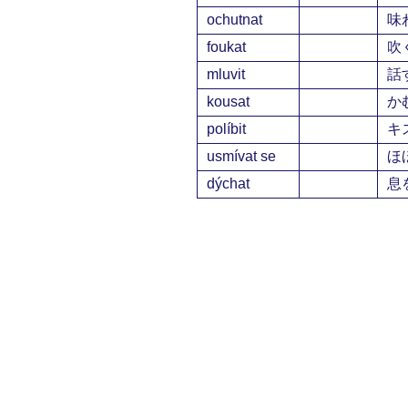
ochutnat
味
foukat
吹
mluvit
話
kousat
か
políbit
キ
usmívat se
ほ
dýchat
息