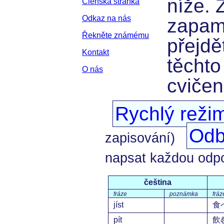
níže. 
Členská stránka
Odkaz na nás
zapam
Řekněte známému
přejdě
Kontakt
těchto
O nás
cvičen
Rychlý reži
Odb
zapisování)
napsat každou odp
čeština
fráze
poznámka
fráz
jíst
食
pít
飲