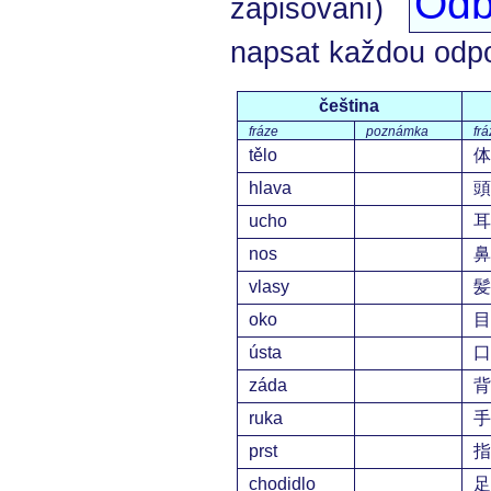
Odb
zapisování)
napsat každou odp
čeština
fráze
poznámka
frá
tělo
体
hlava
頭
ucho
耳
nos
鼻
vlasy
髪
oko
目
ústa
口
záda
背
ruka
手
prst
指
chodidlo
足