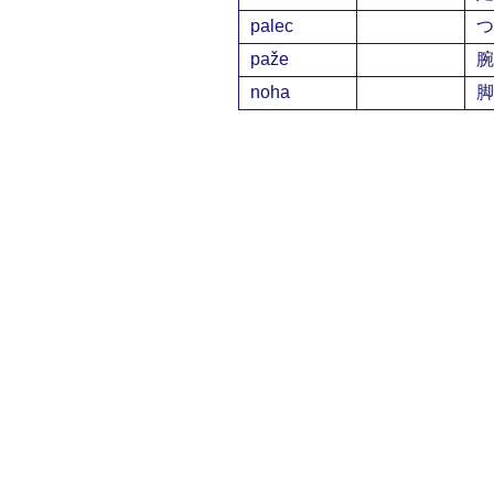
palec
つ
paže
腕
noha
脚