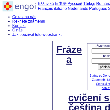
Ελληνικά
日本語
Русский
Türkçe
Român
Français
italiano
Nederlands
Português
Odkaz na nás
Řekněte známému
Kontakt
O nás
Jak používat tuto webstránku
uživatelsk
Fráze
a
hesl
přihláš
Staňte se člen
Zapomněli js
Členská s
odhlás
cvičení 
čeština 