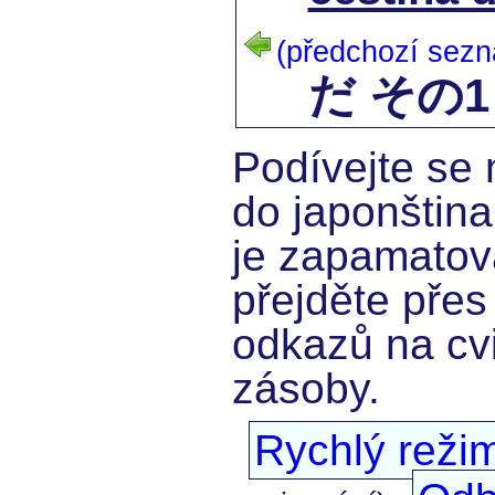
(předchozí sez
だ その1
Podívejte se 
do japonština
je zapamatov
přejděte přes
odkazů na cvi
zásoby.
Rychlý reži