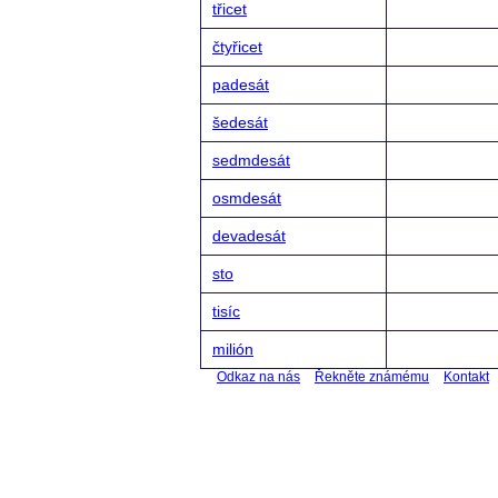
třicet
čtyřicet
padesát
šedesát
sedmdesát
osmdesát
devadesát
sto
tisíc
milión
Odkaz na nás
Řekněte známému
Kontakt