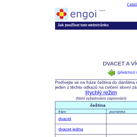
Catal
----
Jak používat tuto webstránku
DVACET A VÍ
(předchozí
Podívejte se na fráze čeština do dánština
jeden z těchto odkazů na cvičení slovní z
Rychlý režim
(Není vyžadováno zapisování)
čeština
fráze
poznámka
dvacet
dvacet jedna