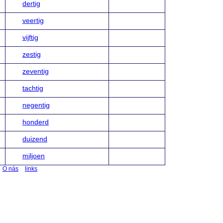
dertig
veertig
vijftig
zestig
zeventig
tachtig
negentig
honderd
duizend
miljoen
O nás
links