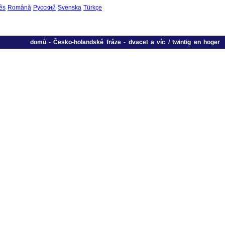
ês
Română
Русский
Svenska
Türkçe
domů
-
Česko-holandské fráze
-
dvacet a víc / twintig en hoger