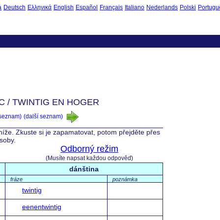
à
Deutsch
Ελληνικά
English
Español
Français
Italiano
Nederlands
Polski
Portugu
C / TWINTIG EN HOGER
 seznam)
(další seznam)
 níže. Zkuste si je zapamatovat, potom přejděte přes
ásoby.
Odborný režim
(Musíte napsat každou odpověď)
dánština
fráze
poznámka
twintig
eenentwintig