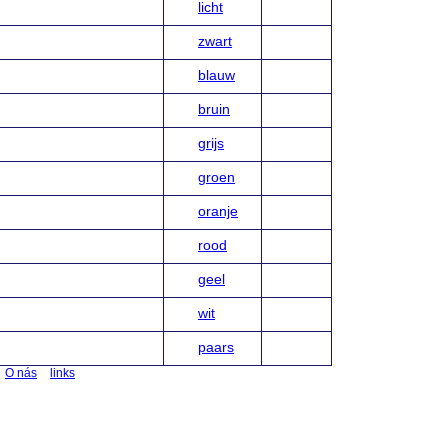
licht
zwart
blauw
bruin
grijs
groen
oranje
rood
geel
wit
paars
O nás
links