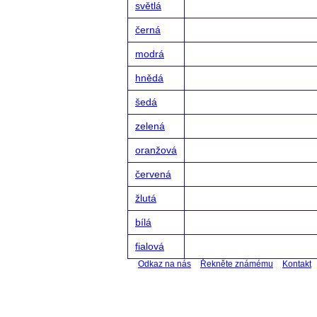
světlá
černá
modrá
hnědá
šedá
zelená
oranžová
červená
žlutá
bílá
fialová
Odkaz na nás
Řekněte známému
Kontakt