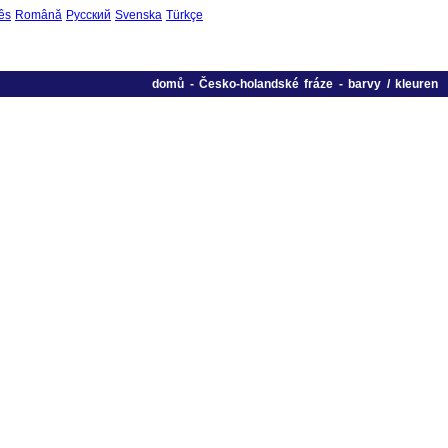
ês
Română
Русский
Svenska
Türkçe
domů
-
Česko-holandské fráze
-
barvy / kleuren