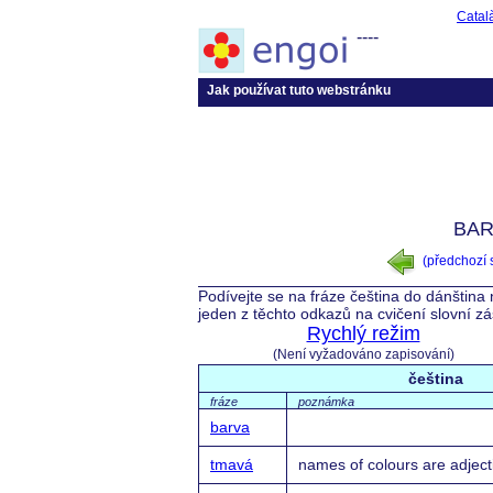
Catal
----
Jak používat tuto webstránku
BAR
(předchozí
Podívejte se na fráze čeština do dánština
jeden z těchto odkazů na cvičení slovní z
Rychlý režim
(Není vyžadováno zapisování)
čeština
fráze
poznámka
barva
tmavá
names of colours are adject