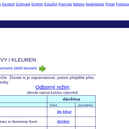
à
Deutsch
Ελληνικά
English
Español
Français
Italiano
Nederlands
Polski
Portugu
VY / KLEUREN
 seznam)
(další seznam)
 níže. Zkuste si je zapamatovat, potom přejděte přes
ásoby.
Odborný režim
(Musíte napsat každou odpověď)
dánština
fráze
poznámka
de kleur
donker
ives in feminine form