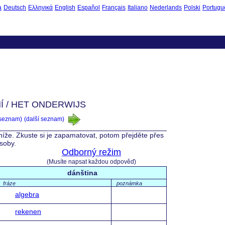
à
Deutsch
Ελληνικά
English
Español
Français
Italiano
Nederlands
Polski
Portugu
Í / HET ONDERWIJS
 seznam)
(další seznam)
 níže. Zkuste si je zapamatovat, potom přejděte přes
ásoby.
Odborný režim
(Musíte napsat každou odpověď)
dánština
fráze
poznámka
algebra
rekenen