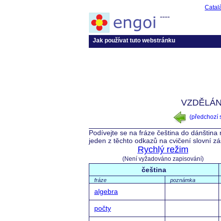
Catal
----
Jak používat tuto webstránku
VZDĚLÁN
(předchozí
Podívejte se na fráze čeština do dánština
jeden z těchto odkazů na cvičení slovní z
Rychlý režim
(Není vyžadováno zapisování)
čeština
fráze
poznámka
algebra
počty