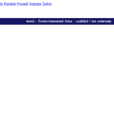
ês
Română
Русский
Svenska
Türkçe
domů
-
Česko-holandské fráze
-
vzdělání / het onderwijs