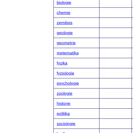
biologie
chemie
zeměpis
geologie
geometrie
metematika
fyzika
fyziologie
psychologie
zoologie
historie
politika
sociologie