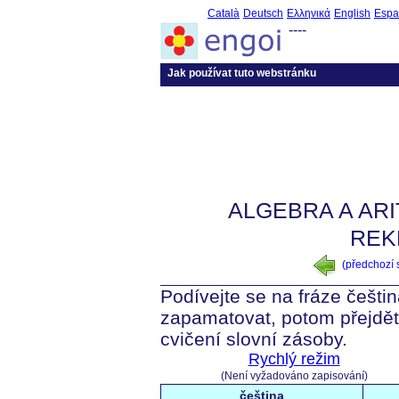
Català
Deutsch
Ελληνικά
English
Espa
----
Jak používat tuto webstránku
ALGEBRA A ARI
REK
(předchozí
Podívejte se na fráze češtin
zapamatovat, potom přejdět
cvičení slovní zásoby.
Rychlý režim
(Není vyžadováno zapisování)
čeština