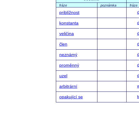
fráze
poznámka
fráze
priblížnost
konstanta
veličina
člen
neznámý
proměnný
uzel
w
arbitrární
opakující se