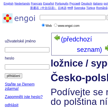
English
Nederlands
Français
Español
Português
Русский
Deutsch
italiano
pol
普通话（中文/汉语）
日本語
मराठी
Svenska
Türkçe
Română
Web
www.engoi.com
(předchozí
uživatelské jméno
seznam)
heslo
ložnice / syp
Česko-pols
přihlášení
Staňte se členem
zdarma!
Podívejte se 
Zapomněli jste heslo?
do polština ní
odhlásit