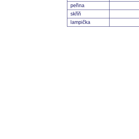
peřina
skříň
lampička