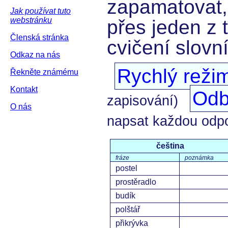
zapamatovat,
Jak používat tuto
webstránku
přes jeden z 
Členská stránka
cvičení slovn
Odkaz na nás
Rychlý reži
Řekněte známému
Kontakt
Odb
zapisování)
O nás
napsat každou odp
čeština
fráze
poznámka
postel
prostěradlo
budík
polštář
přikrývka