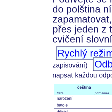
do polština ní
zapamatovat,
přes jeden z 
cvičení slovn
Rychlý reži
Odb
zapisování)
napsat každou odp
čeština
fráze
poznámka
narození
batole
dětství