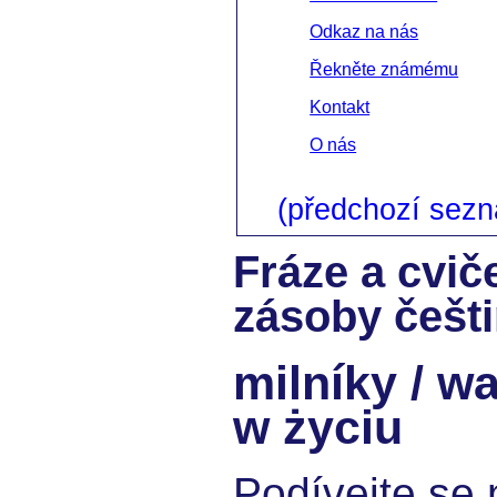
Odkaz na nás
Řekněte známému
Kontakt
O nás
(předchozí sez
Fráze a cvič
zásoby češti
milníky / 
w życiu
Podívejte se 