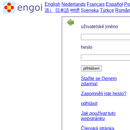
English
Nederlands
Français
Español
Po
语）
日本語
मराठी
Svenska
Türkçe
Român
uživatelské jméno
heslo
přihlášení
Staňte se členem
zdarma!
Zapomněli jste heslo?
odhlásit
Jak používat tuto
webstránku
Členská stránka