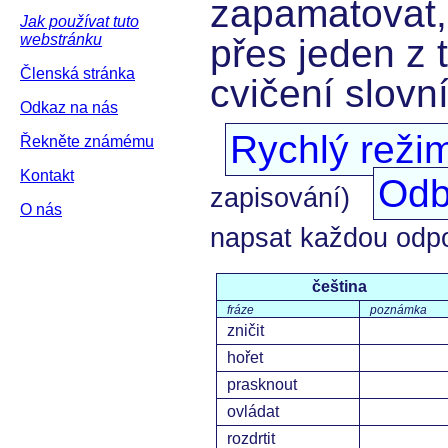
zapamatovat,
Jak používat tuto
webstránku
přes jeden z 
Členská stránka
cvičení slovn
Odkaz na nás
Rychlý reži
Řekněte známému
Kontakt
Odb
zapisování)
O nás
napsat každou odp
čeština
fráze
poznámka
zničit
hořet
prasknout
ovládat
rozdrtit