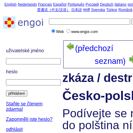
English
Nederlands
Français
Español
Português
Русский
Deutsch
italiano
pol
普通话（中文/汉语）
日本語
मराठी
Svenska
Türkçe
Română
Web
www.engoi.com
(předchozí
uživatelské jméno
seznam)
heslo
zkáza / dest
Česko-pols
přihlášení
Staňte se členem
zdarma!
Podívejte se 
Zapomněli jste heslo?
do polština ní
odhlásit