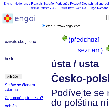
English
Nederlands
Français
Español
Português
Русский
Deutsch
italiano
pol
普通话（中文/汉语）
日本語
मराठी
Svenska
Türkçe
Română
Web
www.engoi.com
(předchozí
uživatelské jméno
seznam)
heslo
ústa / usta
Česko-pols
přihlášení
Staňte se členem
zdarma!
Podívejte se 
Zapomněli jste heslo?
do polština ní
odhlásit