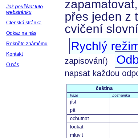
zapamatovat,
Jak používat tuto
webstránku
přes jeden z 
Členská stránka
cvičení slovn
Odkaz na nás
Rychlý reži
Řekněte známému
Kontakt
Odb
zapisování)
O nás
napsat každou odp
čeština
fráze
poznámka
jíst
pít
ochutnat
foukat
mluvit