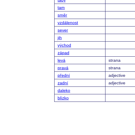
tady
tam
směr
vzdálenost
sever
jih
východ
západ
levá
strana
pravá
strana
přední
adjective
zadní
adjective
daleko
blízko