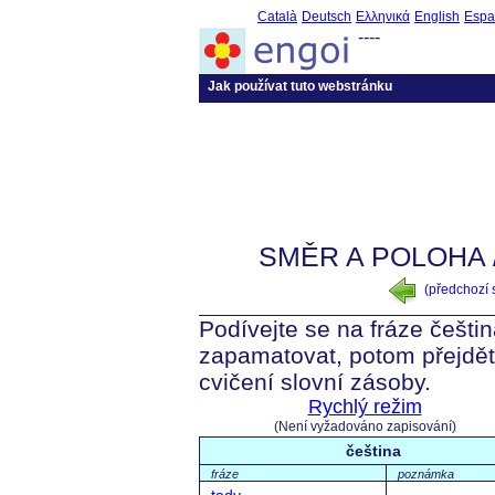
Català
Deutsch
Ελληνικά
English
Espa
----
Jak používat tuto webstránku
SMĚR A POLOHA 
(předchozí
Podívejte se na fráze češtin
zapamatovat, potom přejdět
cvičení slovní zásoby.
Rychlý režim
(Není vyžadováno zapisování)
čeština
fráze
poznámka