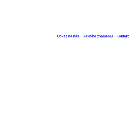
Odkaz na nás
Řekněte známému
Kontakt