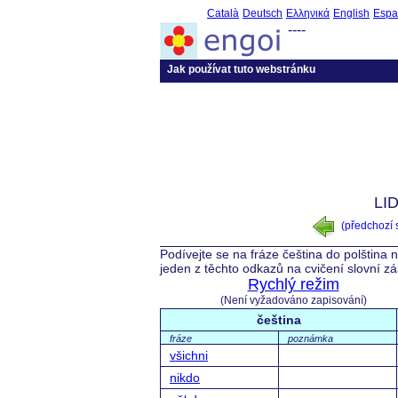
Català
Deutsch
Ελληνικά
English
Espa
----
Jak používat tuto webstránku
LID
(předchozí
Podívejte se na fráze čeština do polština 
jeden z těchto odkazů na cvičení slovní z
Rychlý režim
(Není vyžadováno zapisování)
čeština
fráze
poznámka
všichni
nikdo