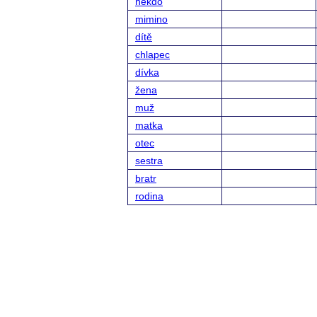
někdo
mimino
dítě
chlapec
dívka
žena
muž
matka
otec
sestra
bratr
rodina