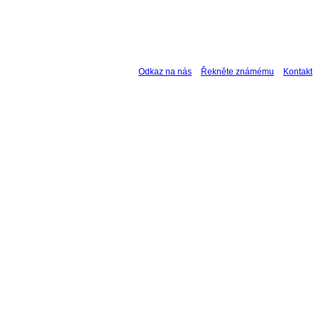
Odkaz na nás
Řekněte známému
Kontakt