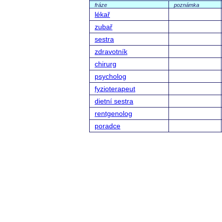
fráze
poznámka
lékař
zubař
sestra
zdravotník
chirurg
psycholog
fyzioterapeut
dietní sestra
rentgenolog
poradce