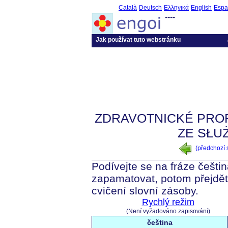
Català
Deutsch
Ελληνικά
English
Espa
----
Jak používat tuto webstránku
ZDRAVOTNICKÉ PRO
ZE SŁU
(předchozí
Podívejte se na fráze češtin
zapamatovat, potom přejdět
cvičení slovní zásoby.
Rychlý režim
(Není vyžadováno zapisování)
čeština