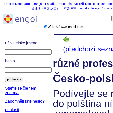
English
Nederlands
Français
Español
Português
Русский
Deutsch
italiano
pol
普通话（中文/汉语）
日本語
मराठी
Svenska
Türkçe
Română
Web
www.engoi.com
uživatelské jméno
(předchozí sez
různé profes
heslo
Česko-pols
přihlášení
Staňte se členem
Podívejte se 
zdarma!
do polština ní
Zapomněli jste heslo?
odhlásit