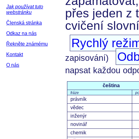
zapamatovat,
Jak používat tuto
přes jeden z 
webstránku
cvičení slovn
Členská stránka
Odkaz na nás
Rychlý reži
Řekněte známému
Odb
Kontakt
zapisování)
O nás
napsat každou odp
čeština
fráze
p
právník
vědec
inženýr
novinář
chemik