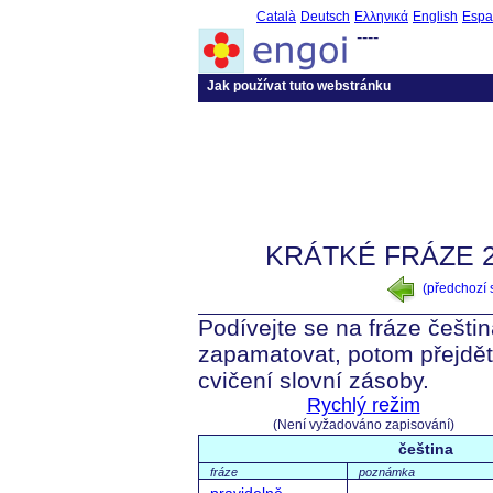
Català
Deutsch
Ελληνικά
English
Espa
----
Jak používat tuto webstránku
KRÁTKÉ FRÁZE 2
(předchozí
Podívejte se na fráze češtin
zapamatovat, potom přejdět
cvičení slovní zásoby.
Rychlý režim
(Není vyžadováno zapisování)
čeština
fráze
poznámka