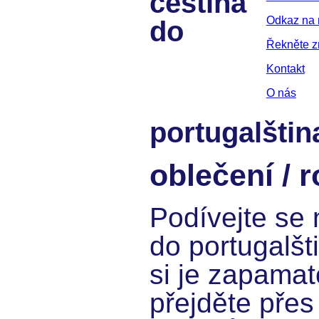
čeština
Odkaz na 
do
Řekněte 
Kontakt
O nás
portugalštin
oblečení / 
Podívejte se 
do portugalšt
si je zapamat
přejděte přes