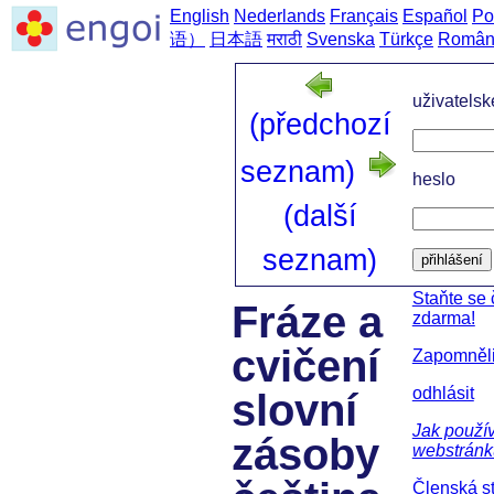
English
Nederlands
Français
Español
Po
语）
日本語
मराठी
Svenska
Türkçe
Român
uživatels
(předchozí
seznam)
heslo
(další
seznam)
přihlášení
Staňte se
Fráze a
zdarma!
cvičení
Zapomněli
odhlásit
slovní
Jak použív
zásoby
webstránk
Členská s