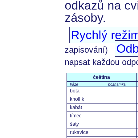
odkazů na cvi
zásoby.
Rychlý reži
Odb
zapisování)
napsat každou odp
čeština
fráze
poznámka
bota
knoflík
kabát
límec
šaty
rukavice