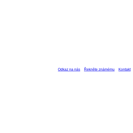
Odkaz na nás
Řekněte známému
Kontakt