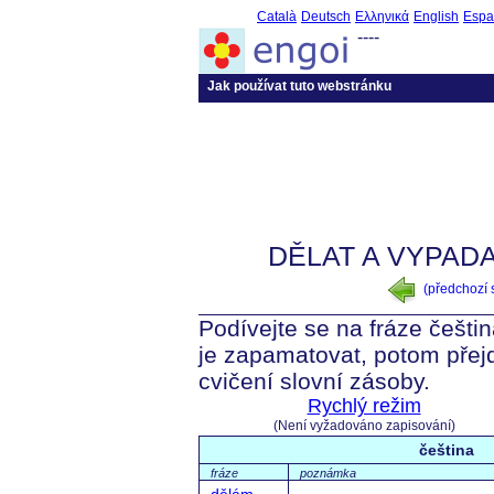
Català
Deutsch
Ελληνικά
English
Espa
----
Jak používat tuto webstránku
DĚLAT A VYPADA
(předchozí
Podívejte se na fráze češtin
je zapamatovat, potom přej
cvičení slovní zásoby.
Rychlý režim
(Není vyžadováno zapisování)
čeština
fráze
poznámka