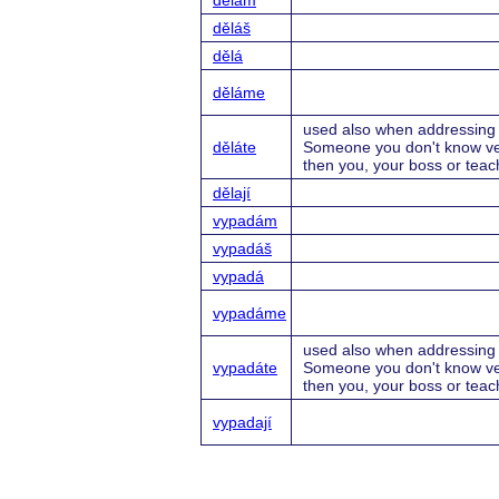
dělám
děláš
dělá
děláme
used also when addressing 
děláte
Someone you don't know ve
then you, your boss or teac
dělají
vypadám
vypadáš
vypadá
vypadáme
used also when addressing 
vypadáte
Someone you don't know ve
then you, your boss or teac
vypadají