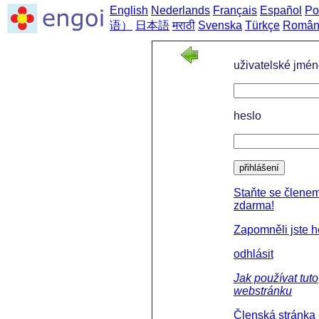
English
Nederlands
Français
Español
Po
语）
日本語
मराठी
Svenska
Türkçe
Român
uživatelské jmé
heslo
přihlášení
Staňte se člene
zdarma!
Zapomněli jste h
odhlásit
Jak používat tuto
webstránku
Členská stránka