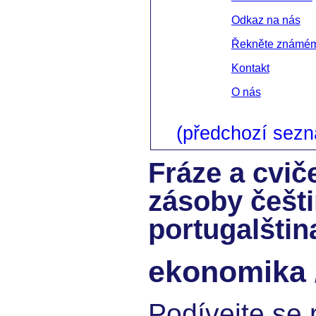
Odkaz na nás
Řekněte známé
Kontakt
O nás
(předchozí sez
Fráze a cvič
zásoby češt
portugalštin
ekonomika 
Podívejte se 