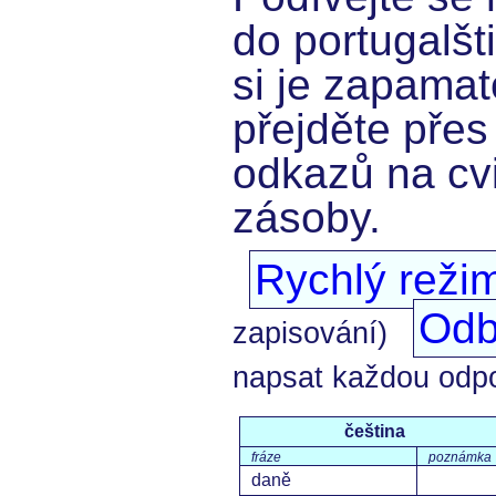
do portugalšt
si je zapamat
přejděte přes
odkazů na cvi
zásoby.
Rychlý reži
Odb
zapisování)
napsat každou odp
čeština
fráze
poznámka
daně