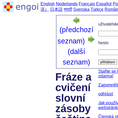
English
Nederlands
Français
Español
Po
语）
日本語
मराठी
Svenska
Türkçe
Român
uživatels
(předchozí
seznam)
heslo
(další
seznam)
přihlášení
Staňte se
Fráze a
zdarma!
cvičení
Zapomněli
odhlásit
slovní
Jak použív
zásoby
webstránk
Členská s