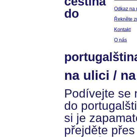
čeština
Odkaz na 
do
Řekněte 
Kontakt
O nás
portugalštin
na ulici / n
Podívejte se 
do portugalšt
si je zapamat
přejděte přes