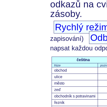
odkazů na cvi
zásoby.
Rychlý reži
Odb
zapisování)
napsat každou odp
čeština
fráze
pozn
obchod
ulice
město
zeď
obchodník s potravinami
řezník