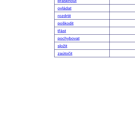
prasknout
ovládat
rozdrtit
poškodit
třást
pochybovat
složit
zaútočit