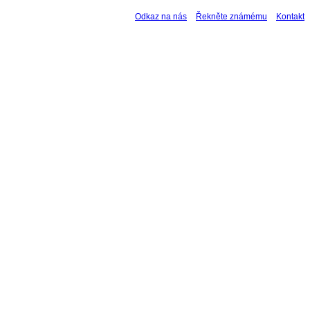
Odkaz na nás
Řekněte známému
Kontakt