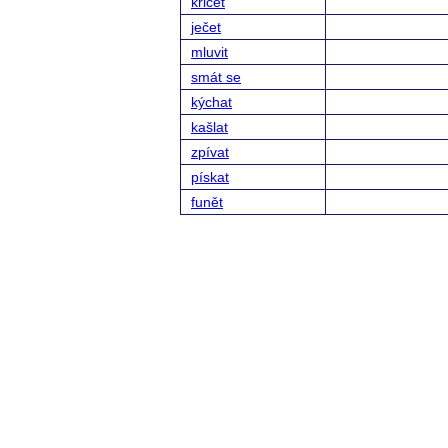
křičet
ječet
mluvit
smát se
kýchat
kašlat
zpívat
pískat
funět