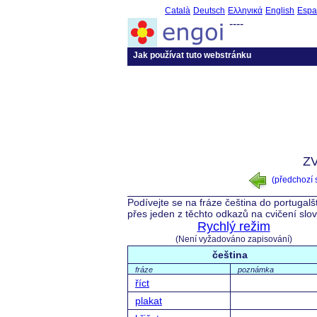
Català
Deutsch
Ελληνικά
English
Espa
----
Jak používat tuto webstránku
Z
(předchozí
Podívejte se na fráze čeština do portugalš
přes jeden z těchto odkazů na cvičení slo
Rychlý režim
(Není vyžadováno zapisování)
čeština
fráze
poznámka
říct
plakat