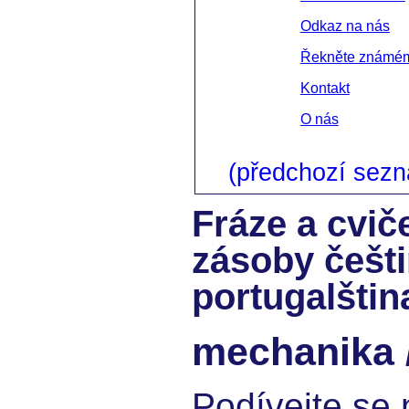
Odkaz na nás
Řekněte známé
Kontakt
O nás
(předchozí sez
Fráze a cvič
zásoby češt
portugalštin
mechanika 
Podívejte se 