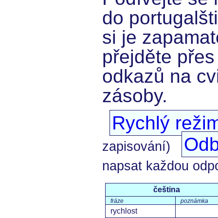
do portugalšt
si je zapamat
přejděte přes
odkazů na cvi
zásoby.
Rychlý reži
Odb
zapisování)
napsat každou odp
čeština
fráze
poznámka
rychlost