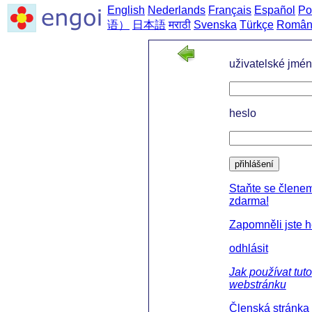
English
Nederlands
Français
Español
Po
语）
日本語
मराठी
Svenska
Türkçe
Român
uživatelské jmé
heslo
přihlášení
Staňte se člene
zdarma!
Zapomněli jste 
odhlásit
Jak používat tuto
webstránku
Členská stránka