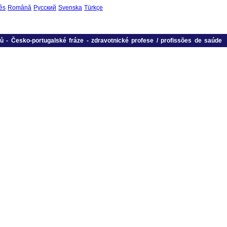
ês
Română
Русский
Svenska
Türkçe
ů
-
Česko-portugalské fráze
-
zdravotnické profese / profissões de saúde