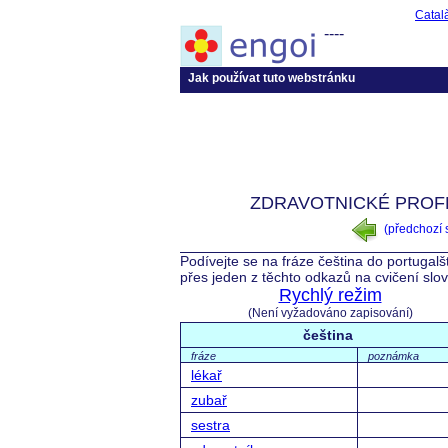
Catal
----
Jak používat tuto webstránku
ZDRAVOTNICKÉ PROFE
(předchozí
Podívejte se na fráze čeština do portugalš
přes jeden z těchto odkazů na cvičení slo
Rychlý režim
(Není vyžadováno zapisování)
čeština
fráze
poznámka
lékař
zubař
sestra