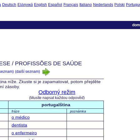
à
Deutsch
Ελληνικά
English
Español
Français
Italiano
Nederlands
Polski
Portugu
dom
SE / PROFISSÕES DE SAÚDE
 seznam)
(další seznam)
tina níže. Zkuste si je zapamatovat, potom přejděte
vní zásoby.
Odborný režim
(Musíte napsat každou odpověď)
portugalština
fráze
poznámka
o médico
dentista
o enfermeiro