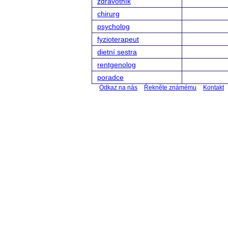
zdravotník
chirurg
psycholog
fyzioterapeut
dietní sestra
rentgenolog
poradce
Odkaz na nás
Řekněte známému
Kontakt