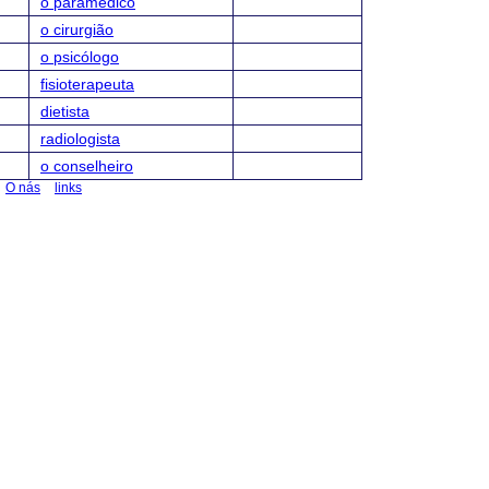
o paramédico
o cirurgião
o psicólogo
fisioterapeuta
dietista
radiologista
o conselheiro
O nás
links