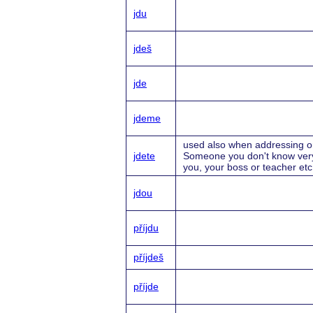
jdu
jdeš
jde
jdeme
used also when addressing on
jdete
Someone you don't know very
you, your boss or teacher etc
jdou
příjdu
příjdeš
příjde