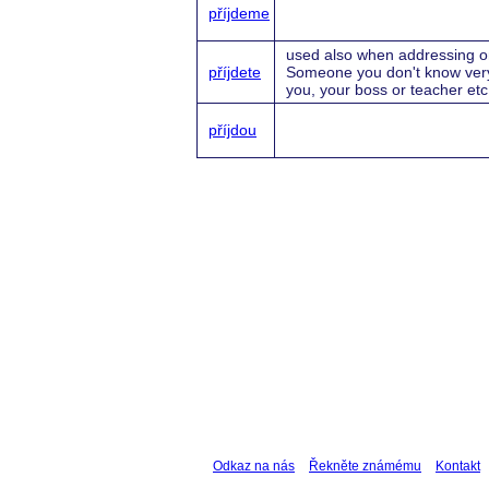
příjdeme
used also when addressing on
příjdete
Someone you don't know very
you, your boss or teacher etc
příjdou
Odkaz na nás
Řekněte známému
Kontakt