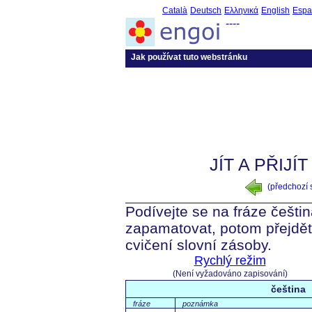
Català
Deutsch
Ελληνικά
English
Espa
----
Jak používat tuto webstránku
JÍT A PŘIJÍT
(předchozí
Podívejte se na fráze češti
zapamatovat, potom přejdět
cvičení slovní zásoby.
Rychlý režim
(Není vyžadováno zapisování)
čeština
fráze
poznámka