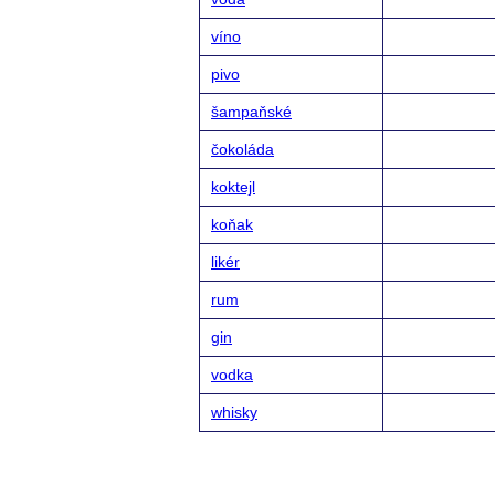
víno
pivo
šampaňské
čokoláda
koktejl
koňak
likér
rum
gin
vodka
whisky