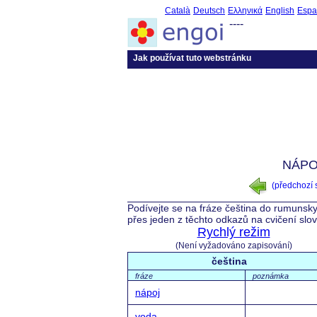
Català
Deutsch
Ελληνικά
English
Espa
----
Jak používat tuto webstránku
NÁPO
(předchozí
Podívejte se na fráze čeština do rumunsky
přes jeden z těchto odkazů na cvičení slo
Rychlý režim
(Není vyžadováno zapisování)
čeština
fráze
poznámka
nápoj
voda