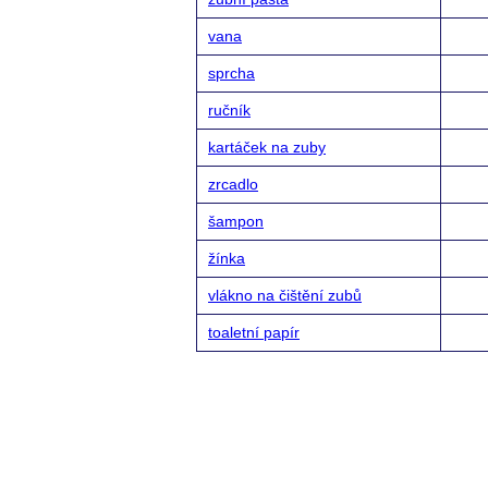
vana
sprcha
ručník
kartáček na zuby
zrcadlo
šampon
žínka
vlákno na čištění zubů
toaletní papír