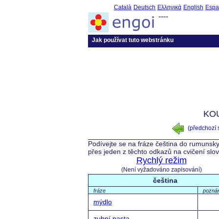
Català
Deutsch
Ελληνικά
English
Espa
----
Jak používat tuto webstránku
KOU
(předchozí
Podívejte se na fráze čeština do rumunsky
přes jeden z těchto odkazů na cvičení slo
Rychlý režim
(Není vyžadováno zapisování)
čeština
fráze
pozná
mýdlo
zubní pasta