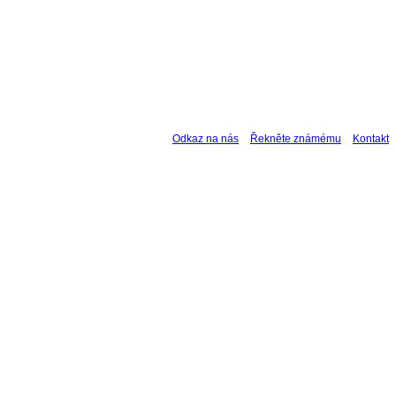
Odkaz na nás
Řekněte známému
Kontakt