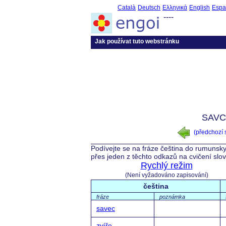
Català
Deutsch
Ελληνικά
English
Espa
----
Jak používat tuto webstránku
SAVC
(předchozí
Podívejte se na fráze čeština do rumunsky
přes jeden z těchto odkazů na cvičení slo
Rychlý režim
(Není vyžadováno zapisování)
čeština
fráze
poznámka
savec
zvíře