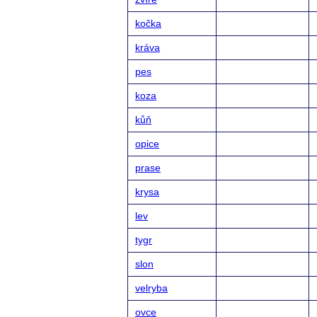
kočka
kráva
pes
koza
kůň
opice
prase
krysa
lev
tygr
slon
velryba
ovce