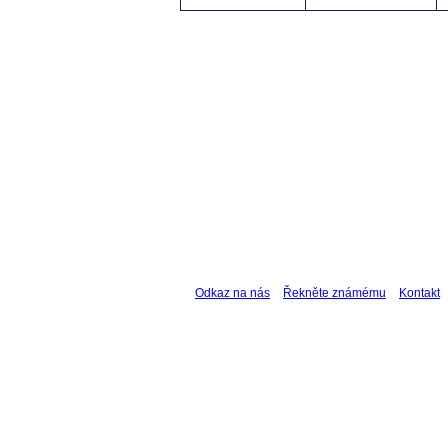
Odkaz na nás
Řekněte známému
Kontakt