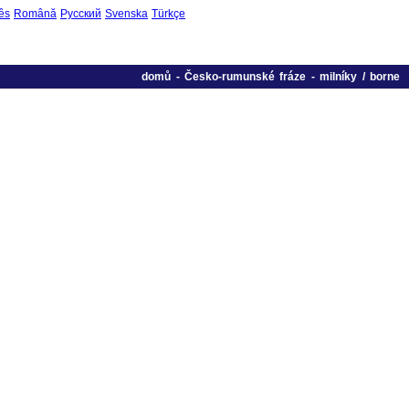
ês
Română
Русский
Svenska
Türkçe
domů
-
Česko-rumunské fráze
-
milníky / borne