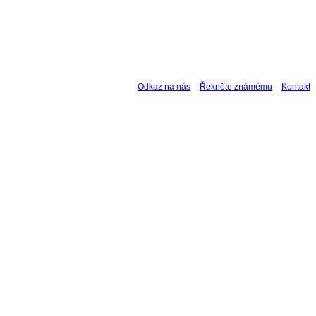
Odkaz na nás
Řekněte známému
Kontakt