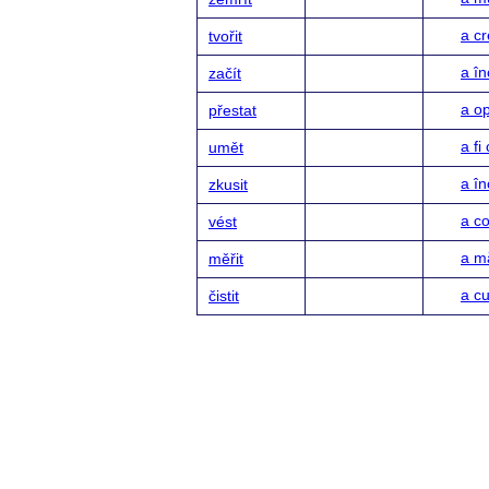
a c
tvořit
a î
začít
a op
přestat
a fi
umět
a î
zkusit
a c
vést
a m
měřit
a cu
čistit