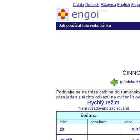
Català
Deutsch
Ελληνικά
English
Espa
----
Jak používat tuto webstránku
ČINNOS
(předchozí
Podívejte se na fráze čeština do rumunsky
přes jeden z těchto odkazů na cvičení slo
Rychlý režim
(Není vyžadováno zapisování)
čeština
fráze
poznámka
fráze
a tr
žít
a m
zemřít