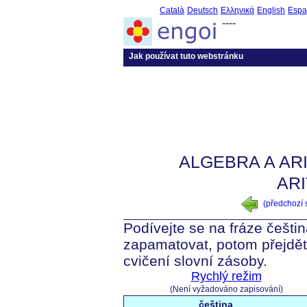
Català
Deutsch
Ελληνικά
English
Espa
----
Jak používat tuto webstránku
ALGEBRA A ARI
AR
(předchozí
Podívejte se na fráze češti
zapamatovat, potom přejdět
cvičení slovní zásoby.
Rychlý režim
(Není vyžadováno zapisování)
čeština