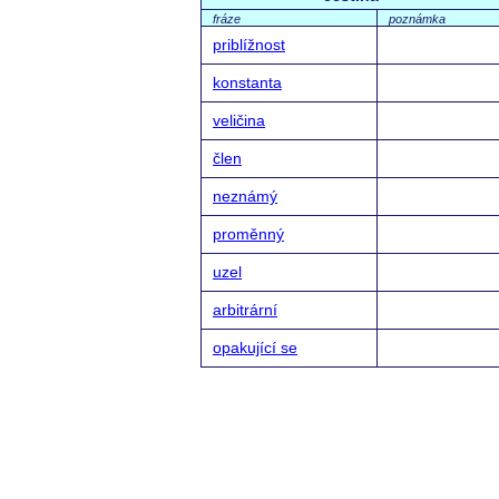
fráze
poznámka
priblížnost
konstanta
veličina
člen
neznámý
proměnný
uzel
arbitrární
opakující se