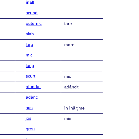
înalt
scund
puternic
tare
slab
larg
mare
mic
lung
scurt
mic
afundat
adâncit
adânc
sus
în înălţime
jos
mic
greu