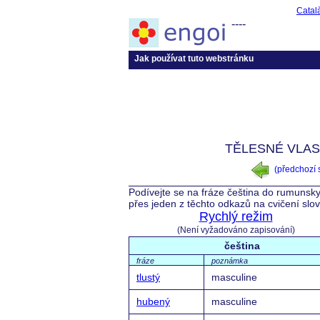
Catal
----
Jak používat tuto webstránku
TĚLESNÉ VLAST
(předchozí
Podívejte se na fráze čeština do rumunsky
přes jeden z těchto odkazů na cvičení slo
Rychlý režim
(Není vyžadováno zapisování)
čeština
fráze
poznámka
tlustý
masculine
hubený
masculine