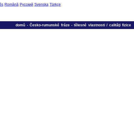
ês
Română
Русский
Svenska
Türkçe
domů
-
Česko-rumunské fráze
-
tělesné vlastnosti / calităţi fizice