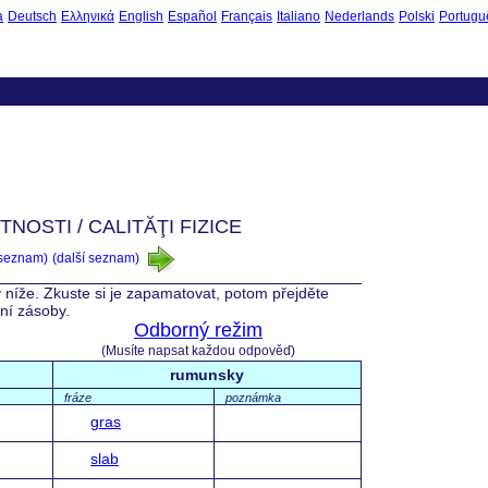
à
Deutsch
Ελληνικά
English
Español
Français
Italiano
Nederlands
Polski
Portugu
NOSTI / CALITĂŢI FIZICE
 seznam)
(další seznam)
 níže. Zkuste si je zapamatovat, potom přejděte
vní zásoby.
Odborný režim
(Musíte napsat každou odpověď)
rumunsky
fráze
poznámka
gras
slab