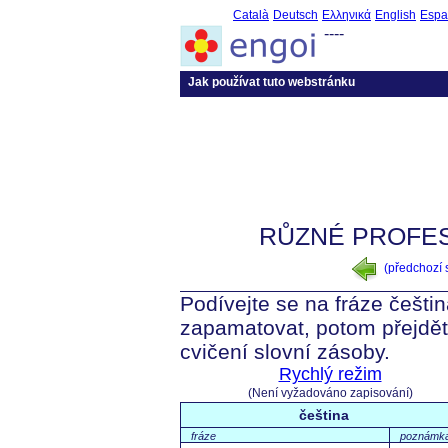
Català
Deutsch
Ελληνικά
English
Espa
----
Jak používat tuto webstránku
RŮZNÉ PROFES
(předchozí
Podívejte se na fráze češti
zapamatovat, potom přejdět
cvičení slovní zásoby.
Rychlý režim
(Není vyžadováno zapisování)
čeština
fráze
poznámk