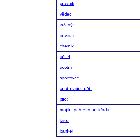
právník
vědec
inženýr
novinář
chemik
učitel
účetní
sportovec
opatrovnice dětí
pilot
majitel pohřebního úřadu
kněz
bankéř