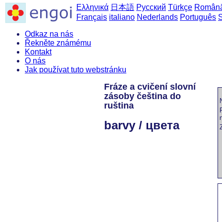
Ελληνικά
日本語
Русский
Türkçe
Român
Français
italiano
Nederlands
Português
Odkaz na nás
Řekněte známému
Kontakt
O nás
Jak používat tuto webstránku
Fráze a cvičení slovní
zásoby čeština do
ruština
barvy / цвета